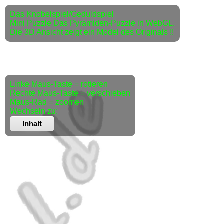
Das Knobelspiel/Geduldspiel
Mini Puzzle Das Pyramiden-Puzzle in WebGL.
Die 3D Ansicht zeigt ein Model des Originals !!
Linke Maus-Taste = rotieren
Rechte Maus-Taste = verschieben
Maus-Rad = zoomen
Wechseln zu:
Inhalt