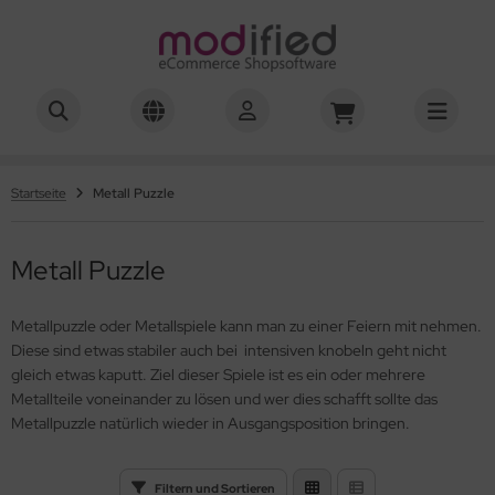
hwierigkeitsgrad 01-03
hwierigkeitsgrad 04
Startseite
Metall Puzzle
hwierigkeitsgrad 05
Metall Puzzle
hwierigkeitsgrad 06
hwierigkeitsgrad 07
Metallpuzzle oder Metallspiele kann man zu einer Feiern mit nehmen.
Diese sind etwas stabiler auch bei intensiven knobeln geht nicht
hwierigkeitsgrad 08
gleich etwas kaputt. Ziel dieser Spiele ist es ein oder mehrere
Metallteile voneinander zu lösen und wer dies schafft sollte das
hwierigkeitsgrad 10
Metallpuzzle natürlich wieder in Ausgangsposition bringen.
hwierigkeitsgrad 12
Filtern und Sortieren