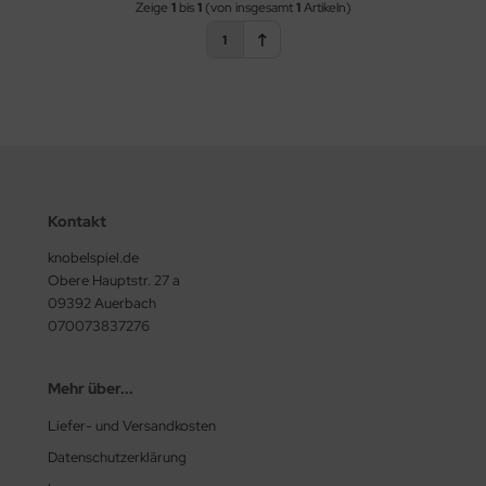
Zeige
1
bis
1
(von insgesamt
1
Artikeln)
1
Kontakt
knobelspiel.de
Obere Hauptstr. 27 a
09392 Auerbach
070073837276
Mehr über...
Liefer- und Versandkosten
Datenschutzerklärung