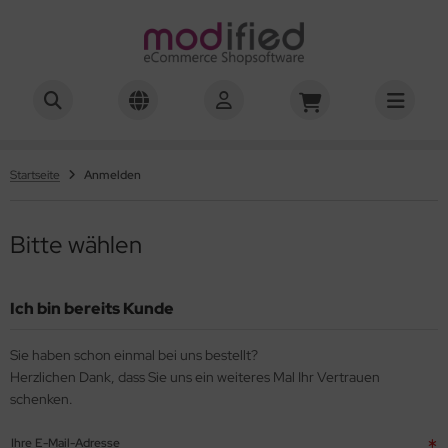
hwierigkeitsgrad 01-03
hwierigkeitsgrad 04
Startseite
Anmelden
hwierigkeitsgrad 05
Bitte wählen
hwierigkeitsgrad 06
hwierigkeitsgrad 07
Ich bin bereits Kunde
hwierigkeitsgrad 08
Sie haben schon einmal bei uns bestellt?
Herzlichen Dank, dass Sie uns ein weiteres Mal Ihr Vertrauen
hwierigkeitsgrad 10
schenken.
hwierigkeitsgrad 12
Ihre E-Mail-Adresse