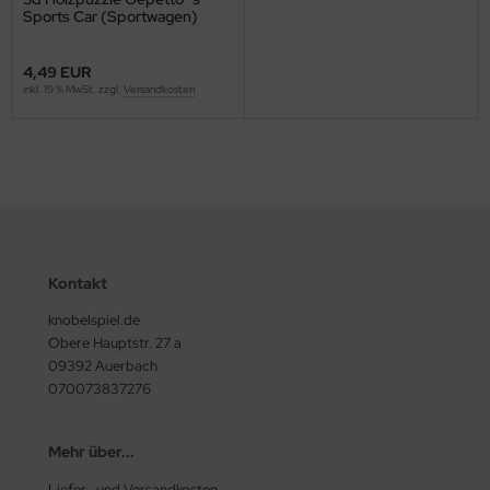
Sports Car (Sportwagen)
4,49 EUR
inkl. 19 % MwSt. zzgl.
Versandkosten
Kontakt
knobelspiel.de
Obere Hauptstr. 27 a
09392 Auerbach
070073837276
Mehr über...
Liefer- und Versandkosten