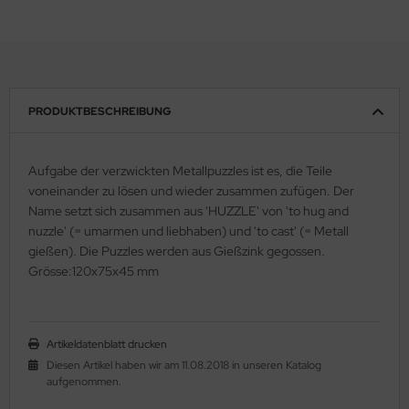
PRODUKTBESCHREIBUNG
Aufgabe der verzwickten Metallpuzzles ist es, die Teile
voneinander zu lösen und wieder zusammen zufügen. Der
Name setzt sich zusammen aus 'HUZZLE' von 'to hug and
nuzzle' (= umarmen und liebhaben) und 'to cast' (= Metall
gießen). Die Puzzles werden aus Gießzink gegossen.
Grösse:120x75x45 mm
Artikeldatenblatt drucken
Diesen Artikel haben wir am 11.08.2018 in unseren Katalog
aufgenommen.