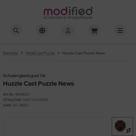
hwierigkeitsgrad 01-03
hwierigkeitsgrad 04
Startseite
Metall Cast Puzzle
Huzzle Cast Puzzle News
hwierigkeitsgrad 05
Schwierigkeitsgrad 06
hwierigkeitsgrad 06
Huzzle Cast Puzzle News
hwierigkeitsgrad 07
Art.Nr.:
BA111650
GTIN/EAN:
5407005151129
hwierigkeitsgrad 08
HAN:
00-111650
hwierigkeitsgrad 10
hwierigkeitsgrad 12