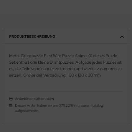
PRODUKTBESCHREIBUNG
Metall Drahtpuzzle First Wire Puzzle Animal 01 dieses Puzzle-
Set enthält drei kleine Drahtpuzzles. Aufgabe jedes Puzzles ist
es, die Teile voneinander zu trennen und wieder zusammen zu
setzen. Größe der Verpackung: 100 x 120 x 30 mm
Artikeldatenblatt drucken
Diesen Artikel haben wir am 07.11.2016 in unseren Katalog
aufgenommen.