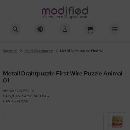
hwierigkeitsgrad 01-03
hwierigkeitsgrad 04
Startseite
Metall Drahtpuzzle
Metall Drahtpuzzle First Wire Puzzle Animal 01
hwierigkeitsgrad 05
Metall Drahtpuzzle First Wire Puzzle Animal
hwierigkeitsgrad 06
01
hwierigkeitsgrad 07
Art.Nr.:
EU110558-01
GTIN/EAN:
5425004733504
hwierigkeitsgrad 08
HAN:
02-110558
hwierigkeitsgrad 10
hwierigkeitsgrad 12