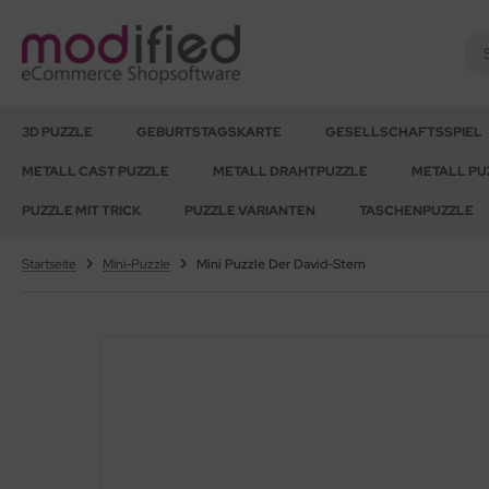
hwierigkeitsgrad 01-03
3D PUZZLE
GEBURTSTAGSKARTE
GESELLSCHAFTSSPIEL
METALL CAST PUZZLE
METALL DRAHTPUZZLE
METALL PU
hwierigkeitsgrad 04
PUZZLE MIT TRICK
PUZZLE VARIANTEN
TASCHENPUZZLE
hwierigkeitsgrad 05
Startseite
Mini-Puzzle
Mini Puzzle Der David-Stern
hwierigkeitsgrad 06
hwierigkeitsgrad 07
hwierigkeitsgrad 08
hwierigkeitsgrad 10
hwierigkeitsgrad 12