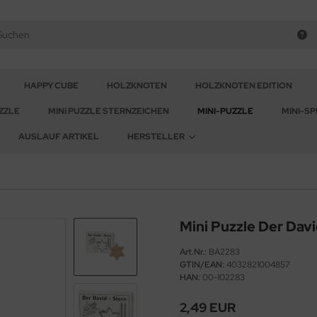
HAPPY CUBE
HOLZKNOTEN
HOLZKNOTEN EDITION
ZZLE
MINI PUZZLE STERNZEICHEN
MINI-PUZZLE
MINI-SP
AUSLAUF ARTIKEL
HERSTELLER
Mini Puzzle Der Dav
Art.Nr.:
BA2283
GTIN/EAN:
4032821004857
HAN:
00-102283
2,49 EUR