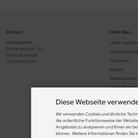
Kontakt
Mehr über...
knobelspiel.de
Liefer- und Ve
Obere Hauptstr. 27 a
Datenschutzerk
09392 Auerbach
Impressum
070073837276
Kontakt
Widerrufsrecht
Cookie Einstell
Diese Webseite verwende
Wir verwenden Cookies und ähnliche Techn
die ordentliche Funktionsweise der Websit
Angebotes zu analysieren und Ihnen ein be
können. Weitere Informationen finden Sie 