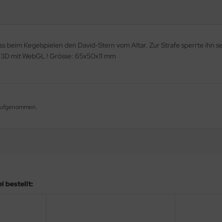
s beim Kegelspielen den David-Stern vom Altar. Zur Strafe sperrte ihn se
 in 3D mit WebGL ! Grösse: 65x50x11 mm
g aufgenommen.
 bestellt: