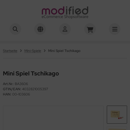
hwierigkeitsgrad 01-03
hwierigkeitsgrad 04
Startseite
Mini-Spiele
Mini Spiel Tschikago
hwierigkeitsgrad 05
Mini Spiel Tschikago
hwierigkeitsgrad 06
Art.Nr.:
BA3606
hwierigkeitsgrad 07
GTIN/EAN:
4032821005397
HAN:
00-103606
hwierigkeitsgrad 08
hwierigkeitsgrad 10
hwierigkeitsgrad 12