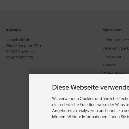
Kontakt
Mehr über...
knobelspiel.de
Liefer- und Ve
Obere Hauptstr. 27 a
Datenschutzerk
09392 Auerbach
Impressum
070073837276
Kontakt
Widerrufsrecht
Cookie Einstell
Diese Webseite verwende
Wir verwenden Cookies und ähnliche Techn
die ordentliche Funktionsweise der Websit
Angebotes zu analysieren und Ihnen ein be
können. Weitere Informationen finden Sie 