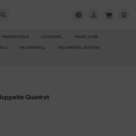
KINDERPUZZLE
LEGESPIEL
MAGIC CUBE
IELE
PACKWÜRFEL
PACKWÜRFEL EDITION
doppelte Quadrat