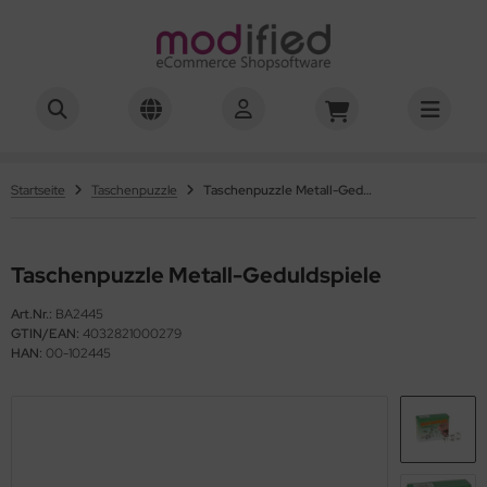
hwierigkeitsgrad 01-03
hwierigkeitsgrad 04
Startseite
Taschenpuzzle
Taschenpuzzle Metall-Geduldspiele
hwierigkeitsgrad 05
Taschenpuzzle Metall-Geduldspiele
hwierigkeitsgrad 06
Art.Nr.:
BA2445
hwierigkeitsgrad 07
GTIN/EAN:
4032821000279
HAN:
00-102445
hwierigkeitsgrad 08
hwierigkeitsgrad 10
hwierigkeitsgrad 12