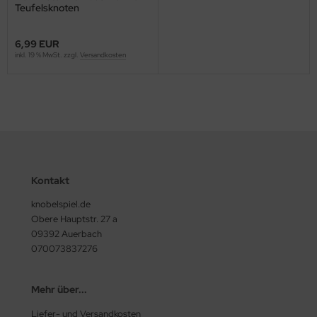
Teufelsknoten
6,99 EUR
inkl. 19 % MwSt. zzgl.
Versandkosten
Kontakt
knobelspiel.de
Obere Hauptstr. 27 a
09392 Auerbach
070073837276
Mehr über...
Liefer- und Versandkosten