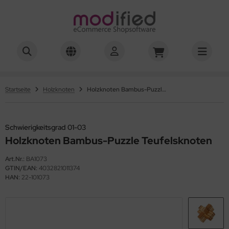
hwierigkeitsgrad 01-03
hwierigkeitsgrad 04
Startseite
Holzknoten
Holzknoten Bambus-Puzzle Teufelsknoten
hwierigkeitsgrad 05
Schwierigkeitsgrad 01-03
hwierigkeitsgrad 06
Holzknoten Bambus-Puzzle Teufelsknoten
hwierigkeitsgrad 07
Art.Nr.:
BA1073
GTIN/EAN:
4032821011374
hwierigkeitsgrad 08
HAN:
22-101073
hwierigkeitsgrad 10
hwierigkeitsgrad 12