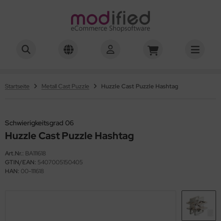
hwierigkeitsgrad 01-03
hwierigkeitsgrad 04
Startseite
Metall Cast Puzzle
Huzzle Cast Puzzle Hashtag
hwierigkeitsgrad 05
Schwierigkeitsgrad 06
hwierigkeitsgrad 06
Huzzle Cast Puzzle Hashtag
hwierigkeitsgrad 07
Art.Nr.:
BA111618
GTIN/EAN:
5407005150405
hwierigkeitsgrad 08
HAN:
00-111618
hwierigkeitsgrad 10
hwierigkeitsgrad 12