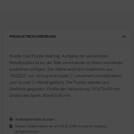
PRODUKTBESCHREIBUNG
Huzzle Cast Puzzle Hashtag. Aufgabe der verzwickten
Metallpuzzles ist es, die Teile voneinander zu lösen und wieder
zusammen zufügen. Der Name setzt sich zusammen aus
'HUZZLE' von 'to hug and nuzzle' (= umarmen und liebhaben)
und 'to cast' (= Metall gießen). Die Puzzles werden aus
Gießzink gegossen. Größe der Verpackung: 120x75x45 mm.
Größe des Spiels: 40x40x35 mm
Artikeldatenblatt drucken
Diesen Artikel haben wir am 09.10.2018 in unseren Katalog
aufgenommen.