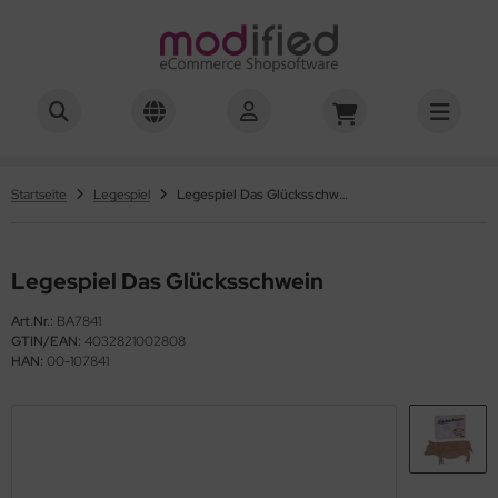
hwierigkeitsgrad 01-03
hwierigkeitsgrad 04
Startseite
Legespiel
Legespiel Das Glücksschwein
hwierigkeitsgrad 05
Legespiel Das Glücksschwein
hwierigkeitsgrad 06
Art.Nr.:
BA7841
hwierigkeitsgrad 07
GTIN/EAN:
4032821002808
HAN:
00-107841
hwierigkeitsgrad 08
hwierigkeitsgrad 10
hwierigkeitsgrad 12