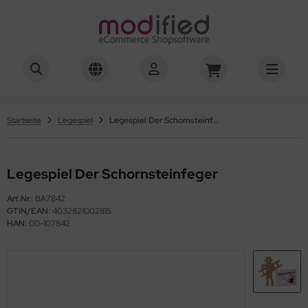
hwierigkeitsgrad 01-03
hwierigkeitsgrad 04
Startseite
Legespiel
Legespiel Der Schornsteinfeger
hwierigkeitsgrad 05
Legespiel Der Schornsteinfeger
hwierigkeitsgrad 06
Art.Nr.:
BA7842
hwierigkeitsgrad 07
GTIN/EAN:
4032821002815
HAN:
00-107842
hwierigkeitsgrad 08
hwierigkeitsgrad 10
hwierigkeitsgrad 12