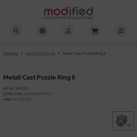
hwierigkeitsgrad 01-03
hwierigkeitsgrad 04
Startseite
Metall Cast Puzzle
Metall Cast Puzzle Ring II
hwierigkeitsgrad 05
Metall Cast Puzzle Ring II
hwierigkeitsgrad 06
Art.Nr.:
BA8365
hwierigkeitsgrad 07
GTIN/EAN:
5425004737922
HAN:
00-108365
hwierigkeitsgrad 08
hwierigkeitsgrad 10
hwierigkeitsgrad 12