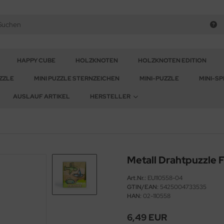
HAPPY CUBE
HOLZKNOTEN
HOLZKNOTEN EDITION
ZZLE
MINI PUZZLE STERNZEICHEN
MINI-PUZZLE
MINI-SP
AUSLAUF ARTIKEL
HERSTELLER
Metall Drahtpuzzle F
Art.Nr.:
EU110558-04
GTIN/EAN:
5425004733535
HAN:
02-110558
6,49 EUR