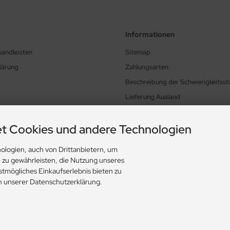
Informationen
rsandkosten
Sitemap
lärung
Zahlungsarten
Beschreibung der Schwierigkeitsst
Lieferung Ausland
0700 Nummer Gebühren !
t Cookies und andere Technologien
ungen
ologien, auch von Drittanbietern, um
e zu gewährleisten, die Nutzung unseres
stmögliches Einkaufserlebnis bieten zu
in unserer Datenschutzerklärung.