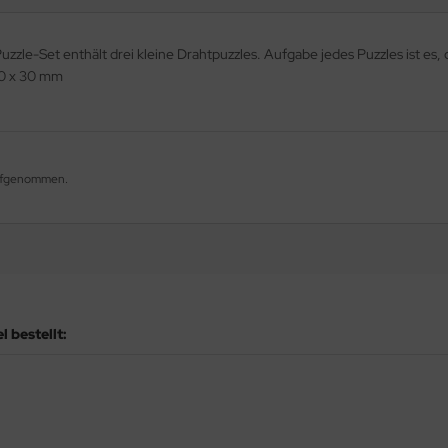
Puzzle-Set enthält drei kleine Drahtpuzzles. Aufgabe jedes Puzzles ist es
20 x 30 mm
 aufgenommen.
 bestellt: