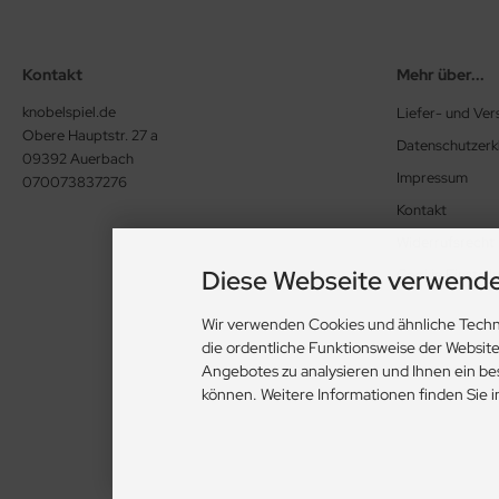
Kontakt
Mehr über...
knobelspiel.de
Liefer- und Ve
Obere Hauptstr. 27 a
Datenschutzerk
09392 Auerbach
Impressum
070073837276
Kontakt
Widerrufsrecht
Diese Webseite verwende
Cookie Einstell
Wir verwenden Cookies und ähnliche Techn
die ordentliche Funktionsweise der Websit
Angebotes zu analysieren und Ihnen ein be
können. Weitere Informationen finden Sie 