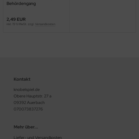
Behördengang
2,49 EUR
inkl. 19 % MwSt. zzgl.
Versandkosten
Kontakt
knobelspiel.de
Obere Hauptstr. 27 a
09392 Auerbach
070073837276
Mehr über...
Liefer- und Versandkosten