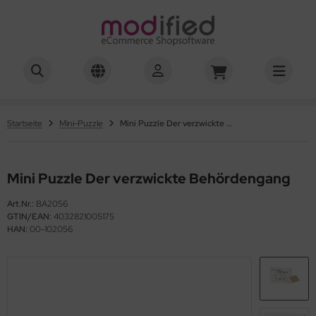
hwierigkeitsgrad 01-03
hwierigkeitsgrad 04
Startseite
Mini-Puzzle
Mini Puzzle Der verzwickte Behördengang
hwierigkeitsgrad 05
Mini Puzzle Der verzwickte Behördengang
hwierigkeitsgrad 06
Art.Nr.:
BA2056
hwierigkeitsgrad 07
GTIN/EAN:
4032821005175
HAN:
00-102056
hwierigkeitsgrad 08
hwierigkeitsgrad 10
hwierigkeitsgrad 12