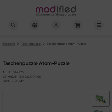
hwierigkeitsgrad 01-03
hwierigkeitsgrad 04
Startseite
Taschenpuzzle
Taschenpuzzle Atom-Puzzle
hwierigkeitsgrad 05
Taschenpuzzle Atom-Puzzle
hwierigkeitsgrad 06
Art.Nr.:
BA2425
hwierigkeitsgrad 07
GTIN/EAN:
4032821000156
HAN:
00-102425
hwierigkeitsgrad 08
hwierigkeitsgrad 10
hwierigkeitsgrad 12